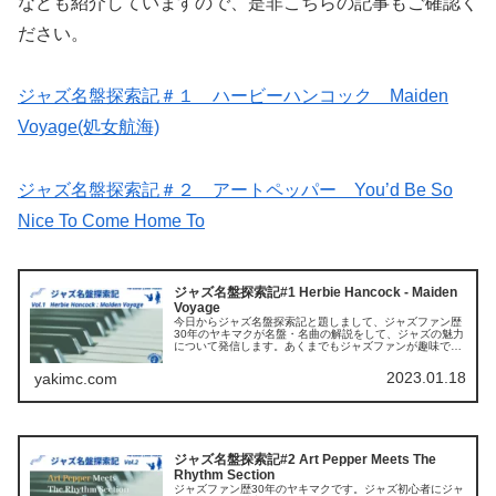
なども紹介していますので、是非こちらの記事もご確認く
ださい。
ジャズ名盤探索記＃１ ハービーハンコック Maiden
Voyage(処女航海)
ジャズ名盤探索記＃２ アートペッパー You’d Be So
Nice To Come Home To
ジャズ名盤探索記#1 Herbie Hancock - Maiden
Voyage
今日からジャズ名盤探索記と題しまして、ジャズファン歴
30年のヤキマクが名盤・名曲の解説をして、ジャズの魅力
について発信します。あくまでもジャズファンが趣味で書
いたライナーノートということで、個人的な感想、これま
でにジャズ関連の書籍で得た知識...
2023.01.18
yakimc.com
ジャズ名盤探索記#2 Art Pepper Meets The
Rhythm Section
ジャズファン歴30年のヤキマクです。ジャズ初心者にジャ