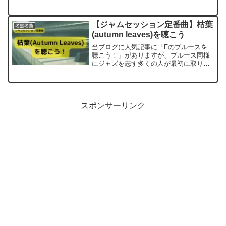
なライナーノートとして作成しています
が、参考になれば幸いです。今回のジャ
ズ名盤探索記の第2弾は、Art Pepper
【ジャムセッション定番曲】枯葉
名盤名曲
Meets ...
(autumn leaves)を聴こう
当ブログに人気記事に「Fのブルースを
聴こう！」がありますが、ブルース同様
にジャズを志す多くの人が最初に取り組
むジャズスタンダードの定番曲である枯
葉(autumn leaves)を紹介する記事を書き
たいと思います。シンプルな構成の曲で
あること...
スポンサーリンク