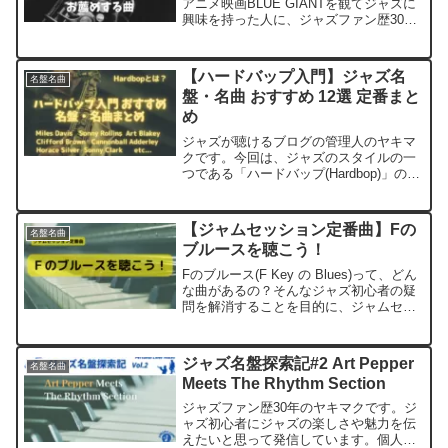
アニメ映画BLUE GIANTを観てジャズに
興味を持った人に、ジャズファン歴30年
のヤキマクがお薦めする曲を紹介しま
す。この映画の音楽を担当されている上
原ひろみさんが作曲されたサウンドトラ
【ハードバップ入門】ジャズ名
名盤名曲
ックを聴い...
盤・名曲 おすすめ 12選 定番まと
め
ジャズが聴けるブログの管理人のヤキマ
クです。今回は、ジャズのスタイルの一
つである「ハードバップ(Hardbop)」の入
門として、名盤中の名盤から選択したハ
ードバップの代表曲を紹介いたします。
本記事のために私が作成した12曲の
【ジャムセッション定番曲】Fの
名盤名曲
Youtube再...
ブルースを聴こう！
Fのブルース(F Key の Blues)って、どん
な曲があるの？そんなジャズ初心者の疑
問を解消することを目的に、ジャムセッ
ション定番のFのジャズブルースの曲に
ついて、紹介します。ジャズ・スタンダ
ード・バイブル（通称：黒本）に掲載さ
ジャズ名盤探索記#2 Art Pepper
名盤名曲
れている...
Meets The Rhythm Section
ジャズファン歴30年のヤキマクです。ジ
ャズ初心者にジャズの楽しさや魅力を伝
えたいと思って発信しています。個人的