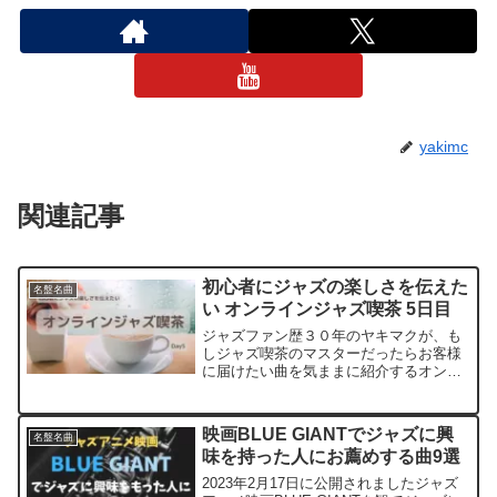
yakimc
関連記事
初心者にジャズの楽しさを伝えた
名盤名曲
い オンラインジャズ喫茶 5日目
ジャズファン歴３０年のヤキマクが、も
しジャズ喫茶のマスターだったらお客様
に届けたい曲を気ままに紹介するオンラ
インジャズ喫茶５日目です。ジャズって
何を聴いたら良いか分からない、そんな
ジャズ初心者の方にジャズの魅力や楽し
映画BLUE GIANTでジャズに興
名盤名曲
さを伝えたいという想いで...
味を持った人にお薦めする曲9選
2023年2月17日に公開されましたジャズ