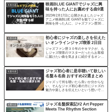
ード・バイブル（通称：黒本）に掲載さ
映画BLUE GIANTでジャズに興
名盤名曲
れている...
味を持った人にお薦めする曲9選
2023年2月17日に公開されましたジャズ
アニメ映画BLUE GIANTを観てジャズに
興味を持った人に、ジャズファン歴30年
のヤキマクがお薦めする曲を紹介しま
す。この映画の音楽を担当されている上
原ひろみさんが作曲されたサウンドトラ
初心者にジャズの楽しさを伝えた
名盤名曲
ックを聴い...
い オンラインジャズ喫茶 2日目
ジャズファン歴３０年のヤキマクが、も
しジャズ喫茶のマスターだったらお客様
に届けたい曲を気ままに紹介するオンラ
インジャズ喫茶２日目です。ジャズって
何を聴いたら良いか分からない、そんな
ジャズ初心者の方にジャズの魅力や楽し
ジャズ初心者に是非聴いて欲しい
名盤名曲
さを伝えたいという想いで...
名盤＆名曲 おすすめ22選まとめ
ジャズって何を聴いたら良いか分からな
い、そんなジャズ初心者の方にジャズの
魅力や楽しさを伝えたいという想いで、
ジャズファン歴３０年のヤキマクが始め
たオンラインジャズ喫茶、これまでに22
曲を紹介してきました。これまでに厳選
ジャズ名盤探索記#2 Art Pepper
名盤名曲
紹介した名盤アルバムの...
Meets The Rhythm Section