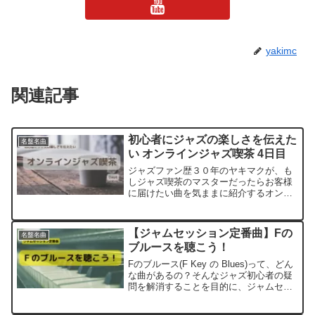
yakimc
関連記事
初心者にジャズの楽しさを伝えた
名盤名曲
い オンラインジャズ喫茶 4日目
ジャズファン歴３０年のヤキマクが、も
しジャズ喫茶のマスターだったらお客様
に届けたい曲を気ままに紹介するオンラ
インジャズ喫茶４日目です。ジャズって
何を聴いたら良いか分からない、そんな
ジャズ初心者の方にジャズの魅力や楽し
【ジャムセッション定番曲】Fの
名盤名曲
さを伝えたいという想いで...
ブルースを聴こう！
Fのブルース(F Key の Blues)って、どん
な曲があるの？そんなジャズ初心者の疑
問を解消することを目的に、ジャムセッ
ション定番のFのジャズブルースの曲に
ついて、紹介します。ジャズ・スタンダ