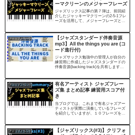
ーマクリーンのメジャーフレーズ
ジャズリックス記事の第７弾は、前回紹
介したジャッキーマクリーンの2-5-1フレ
ーズを活用して、メジャーフレーズとし
て紹介します。ジャズリックス偉大なジ
ャズミュージシャン（ジャズジャイアン
ト）の演奏した名曲・名盤で中から、実
【ジャズスタンダード伴奏音源
アドリブノウハウ
際にアドリブで使い...
mp3】All the things you are (コ
ード進行付)
ジャズサックス勉強中の管理人が自分の
練習用に作成したジャズスタンダードの
伴奏音源(backing track)を共有します。
この音源は、ジャズの練習用のマイナス
ワン音源として利用可能です。今回は、
All the things you are...
有名アーティスト ジャズフレー
アドリブノウハウ
ズ集 まとめ記事 練習用スコア付
き
当ブログでは、これまで有名ジャズアー
ティストが実際に演奏しているフレーズ
を紹介していますが、１０フレーズを超
えたので、一度まとめ記事にしたいと思
います。単に記事をまとめるだけではな
く、これまで紹介したフレーズを実際に
【ジャズリックス(#3)】クリフォ
アドリブノウハウ
スタンダード曲に活用した...