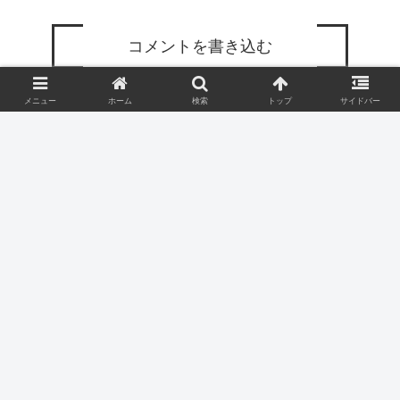
コメントを書き込む
メニュー
ホーム
検索
トップ
サイドバー
ホーム
ジャズ
アドリブノウハウ
ヤキマクブログ
プロフィール
お問い合わせ
プライバシーポリシー
© 2023 ヤキマクブログ.