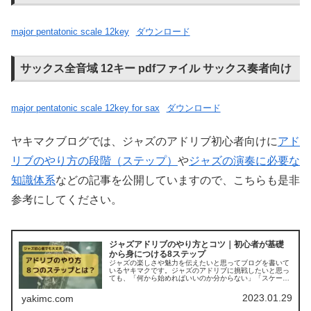
major pentatonic scale 12key
ダウンロード
サックス全音域 12キー pdfファイル サックス奏者向け
major pentatonic scale 12key for sax
ダウンロード
ヤキマクブログでは、ジャズのアドリブ初心者向けに
アド
リブのやり方の段階（ステップ）
や
ジャズの演奏に必要な
知識体系
などの記事を公開していますので、こちらも是非
参考にしてください。
ジャズアドリブのやり方とコツ｜初心者が基礎
から身につける8ステップ
ジャズの楽しさや魅力を伝えたいと思ってブログを書いて
いるヤキマクです。ジャズのアドリブに挑戦したいと思っ
ても、「何から始めればいいのか分からない」「スケール
やコードが難しそう」そんな不安を感じる方は多いと思い
ます。実は、アドリブは“センス”…
2023.01.29
yakimc.com