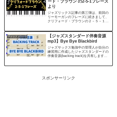
ード・ブラウン の2-5-1フレーズ
より
ジャズリックス記事の第三弾は、前回の
リーモーガンのフレーズに続きまして、
クリフォード・ブラウンの２－５－１フ
レーズを紹介します。ジャズリックス偉
大なジャズミュージシャン（ジャズジャ
イアント）の演奏した名曲・名盤で中か
【ジャズスタンダード伴奏音源
アドリブノウハウ
ら、実際にアドリブで使い...
mp3】Bye Bye Blackbird
ジャズサックス勉強中の管理人が自分の
練習用に作成したジャズスタンダードの
伴奏音源(backing track)を共有します。
この音源は、ジャズの練習用のマイナス
ワン音源として利用可能です。今回は、
バイバイブラックバード（Bye Bye Bl...
スポンサーリンク