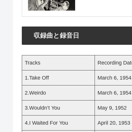
収録曲と録音日
Tracks
Recording Dat
1.Take Off
March 6, 1954
2.Weirdo
March 6, 1954
3.Wouldn’t You
May 9, 1952
4.I Waited For You
April 20, 1953