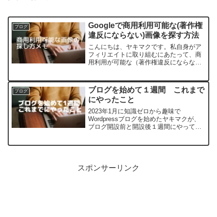
Googleで商用利用可能な(著作権
ブログ
違反にならない)画像を探す方法
こんにちは、ヤキマクです。私自身がア
フィリエイトに取り組むにあたって、商
用利用が可能な（著作権違反にならな
い）画像を効率よく見つけたいと思った
ため、その方法について調査しました。
調査する中で、クリエイティブ・コモ
ブログを始めて１週間 これまで
ブログ
ン・ライセンス（CCライセン...
にやったこと
2023年1月に知識ゼロから趣味で
Wordpressブログを始めたヤキマクが、
ブログ開設前と開設後１週間にやってき
たことを書き残しておきます。これから
ブログを始めようと考えている人の参考
になればと思っています。ブログ開設前
の準備2022年1...
スポンサーリンク