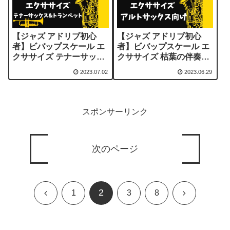
【ジャズ アドリブ初心
【ジャズ アドリブ初心
者】ビバップスケール エ
者】ビバップスケール エ
クササイズ テナーサック
クササイズ 枯葉の伴奏に
ス用
合わせて
2023.07.02
2023.06.29
スポンサーリンク
次のページ
2
前
次
1
3
8
へ
へ