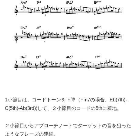
1小節目は、コードトーンを下降（Fm7の場合、Eb(7th)-
C(5th)-Ab(3rd))して、２小節目のコードの5thに着地。
２小節目からアプローチノートでターゲットの音を狙った
ようなフレーズの連続。