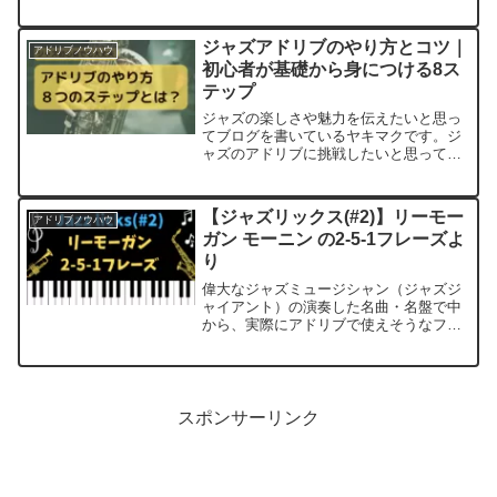
ーな味わいがほどよく混ざり合い、聴く
だけで気持ちがゆったりしてきます。過
去に「Fブルース」や「枯葉」をテーマ
ジャズアドリブのやり方とコツ｜
アドリブノウハウ
に、名演を通し...
初心者が基礎から身につける8ス
テップ
ジャズの楽しさや魅力を伝えたいと思っ
てブログを書いているヤキマクです。ジ
ャズのアドリブに挑戦したいと思って
も、「何から始めればいいのか分からな
い」「スケールやコードが難しそう」そ
んな不安を感じる方は多いと思います。
【ジャズリックス(#2)】リーモー
アドリブノウハウ
実は、アドリブは“センス”...
ガン モーニン の2-5-1フレーズよ
り
偉大なジャズミュージシャン（ジャズジ
ャイアント）の演奏した名曲・名盤で中
から、実際にアドリブで使えそうなフレ
ーズを紹介する記事の第二段です。前回
のマイルスデイビスの２－５－１フレー
ズの記事に続いて、今回は、リーモーガ
ンのアドリブソロからジャ...
スポンサーリンク