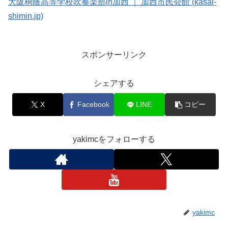
大阪桐蔭高等学校吹奏楽部in加西 ｜ 加西市民会館 (kasai-
shimin.jp)
スポンサーリンク
シェアする
X
Facebook
LINE
コピー
yakimcをフォローする
yakimc