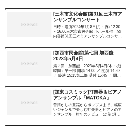
参加費入場料300円予約予約必要雨天時
雨天決行
[三木市文化会館]第31回三木市ア
ンサンブルコンサート
日時・場所2024年1月8日(月・祝) 12:30
～16:00三木市市民会館 小ホール催し物
内容第31回三木市アンサンブルコンサー
ト学生から大人まで、各吹奏楽団のアン
サンブルが無料で鑑賞できるイベントで
す。料金無料主催者三木市吹奏楽連盟
[加西市民会館]第七回 加西能
(三...
2023年5月4日
第７回 加西能 2023年5月4日(木・祝)
時間：第一部 開場 14:00 ／ 開演 14:30
／ 終演 15:15第二部 受付 15:45 ／ 開演
16:15 ／ 終演 19:00入場料等：第一部
「鑑賞無料・全席自由」新作狂言「根
日...
[加東コスミック]打楽器＆ピアノ
アンサンブル「MATOKA」
昔懐かしの童謡からポップスまで、幅広
いジャンルで楽しむ打楽器とピアノのア
ンサンブル！昨年のデビュー公演に引き
続き、今年もアンサンブル「MATOKA」
がコスミックホールに帰ってきます！✨
注目の目玉企画✨希望者先着３０名の皆