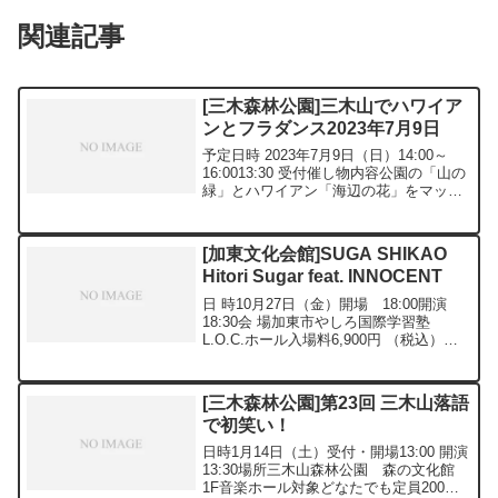
関連記事
[三木森林公園]三木山でハワイア
ンとフラダンス2023年7月9日
予定日時 2023年7月9日（日）14:00～
16:0013:30 受付催し物内容公園の「山の
緑」とハワイアン「海辺の花」をマッチ
ング！甘い音色のスチールギターを中心
に癒しの音ヴィヴラフォンが特徴のハワ
イアンバンド「トロピカルハニーズ」と
[加東文化会館]SUGA SHIKAO
美...
Hitori Sugar feat. INNOCENT
日 時10月27日（金）開場 18:00開演
18:30会 場加東市やしろ国際学習塾
L.O.C.ホール入場料6,900円 （税込）
【全席指定】※中学生から入場可能（小
学生以下は不可）内 容スガ シカオが、
ギター一本で奏でる特別な夜。⦿スガ
[三木森林公園]第23回 三木山落語
シ...
で初笑い！
日時1月14日（土）受付・開場13:00 開演
13:30場所三木山森林公園 森の文化館
1F音楽ホール対象どなたでも定員200名