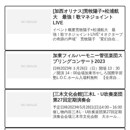
[加西オリナス]荒牧陽子×松浦航
大 最強！歌マネジョイント
LIVE
イベント概要荒牧陽子×松浦航大 最
強！歌マネジョイントLIVE“４オクターブ
の奇跡の声域” 荒牧陽子 ”変幻自在の
７色ボイス” 松浦航大テレビや
Youtubeなど、様々なメディアで話題の
２人のシンガーが西脇にやって来る！圧
加東フィルハーモニー管弦楽団ス
巻のステージをご...
プリングコンサート2023
日時2023年３月26日（日）開場 13：30
／開演 14：00会場加東市やしろ国際学習
塾L.O.C.ホール入場料無料 【全席自
由】出演 加東フィルハーモニー管弦楽団
加東市バイオリン教室演奏曲 美しく青き
ドナウ ブルータンゴ 君をのせて ...
[三木文化会館]三木L・U吹奏楽団
第27回定期演奏会
予定日時2023年5月28日(日)14:00～16:00
催し物内容三木L・U吹奏楽団第27回定期
演奏会会場三木市文化会館 大ホール入
場料（税込み）無料主催・お問い合わせ
先三木L・U吹奏楽団芝崎 TEL 0794-83-