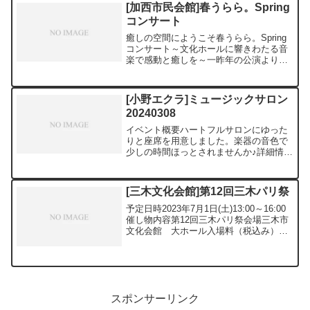
1786三木市文化会館...
[加西市民会館]春うらら。Spring
コンサート
癒しの空間にようこそ春うらら。Spring
コンサート～文化ホールに響きわたる音
楽で感動と癒しを～一昨年の公演より大
変好評を得ておりますピアノとエレクト
ーンのユニット【Tree Ring】の公演で
す。１回目はファミリー向けで未就学児
[小野エクラ]ミュージックサロン
のお子さ...
20240308
イベント概要ハートフルサロンにゆった
りと座席を用意しました。楽器の音色で
少しの時間ほっとされませんか♪詳細情報
開催期間 2024年3月8日(金)開催時間
11:00～11:30場所 ハートフルサロン料金
無料発売日出演者 バイオリン 西山 ...
[三木文化会館]第12回三木パリ祭
予定日時2023年7月1日(土)13:00～16:00
催し物内容第12回三木パリ祭会場三木市
文化会館 大ホール入場料（税込み）前
売¥3,000主催・お問い合わせ先三木パリ
祭実行委員会TEL 0794-85-6413三木市文
化会館のホームペー...
スポンサーリンク