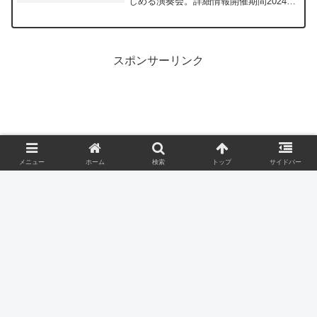
しめる演奏会。詳細情報開催期間2024年
1月14日(日)開催時間13:30～15:25場所ハ
ートフルサロン料金無料発売日出演者①
アンサンブルみき（大正琴）②Q’ｚ
（弦...
スポンサーリンク
メニュー
ホーム
検索
トップ
サイドバー