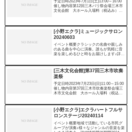
予定日時2023年7月1日(土)13:00～16:00
催し物内容第12回三木パリ祭会場三木市
文化会館 大ホール入場料（税込み）前
売¥3,000主催・お問い合わせ先三木パリ
祭実行委員会TEL 0794-85-6413三木市文
化会館のホームペー...
[小野エクラ]ミュージックサロン
20240603
イベント概要クラシックの名曲や親しみ
のある曲を中心に演奏。誰もが気軽に音
楽を楽しめるひと時をお届けします♪詳細
情報開催期間2024年6月3日(月)開催時間
11:00～11:30場所ハートフルサロン料金
入場無料出演者ソプラノ 儀間 明日花ピ
[三木文化会館]第37回三木市吹奏
ア...
楽祭
予定日時2023年7月23日(日)11:00～15:00
催し物内容第37回三木市吹奏楽祭会場三
木市文化会館 大ホール入場料（税込
み）無料主催・お問い合わせ先三木市教
育委員会文化・スポーツ課TEL 0794-82-
2000三木市文化会館のホー...
[小野エクラ]エクラハートフルサ
ロンステージ20240114
イベント概要地域で活動している市民グ
ループが演奏♪様々なジャンルの音楽を楽