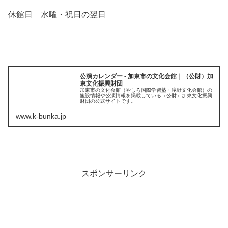
休館日 水曜・祝日の翌日
公演カレンダー - 加東市の文化会館｜（公財）加
東文化振興財団
加東市の文化会館（やしろ国際学習塾・滝野文化会館）の
施設情報や公演情報を掲載している（公財）加東文化振興
財団の公式サイトです。
www.k-bunka.jp
スポンサーリンク