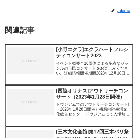
yakimc
関連記事
[小野エクラ]エクラハートフルシ
ティコンサート2023
イベント概要全18団体による多彩なジャ
ンルの市民コンサートをお楽しみくださ
い。詳細情報開催期間2023年12月10日
（日）開催時間1部開演10：00～ 2部開
演13：00～ 開場9：30場所エクラホー
ル料金無料発売日出演者1部エクラひまわ
[西脇オリナス]アウトリーチコン
り...
サート（2023年1月28日開催）
ドウジアムでのアウトリーチコンサート!
（2023年1月28日開催）播磨内陸生活文
化総合センター ドウジアムにて入場無料
のコンサートを開催いたします！素敵な
ハーモニーをお楽しみください！公演日
2023年1月28日(土)時間開演 16:00（開...
[三木文化会館]第12回三木パリ祭